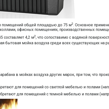
2
ля помещений общей площадью до 75 м
. Основное примен
холлами, офисных помещениях, производственных помещени
2
5 составляет 4,2 м
, что сопоставимо с водяной поверхнос
ная бытовая мойка воздуха среди всех существующих на р
арабана в мойках воздуха других марок, при том, что про
етают для помещений со светлой мебелью и полами (напри
бретают для помещений с темной мебелью и полами (наприм