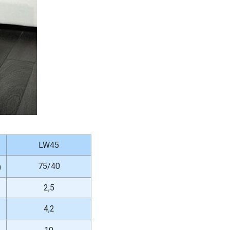
LW45
75/40
)
2,5
4,2