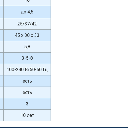
10
до 4,5
25/37/42
45 х 30 х 33
5,8
3-5-8
100-240 В/50-60 Гц
есть
есть
3
10 лет