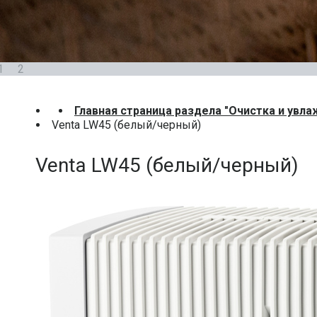
1
2
Главная страница раздела "Очистка и увла
Venta LW45 (белый/черный)
Venta LW45 (белый/черный)