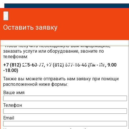
×
×
Сделайте заказ!
Оставить заявку
Оставить заявку
Оставить заявку
Чтобы получить необходимую вам информацию,
заказать услуги или оборудование, звоните по
телефонам:
ОЧИСТКА И УВЛАЖНЕНИЕ ВОЗДУХА
+7 (812) 275-60-77, +7 (812) 577-16-46 (Пн - Пт, 9.00
-18.00)
Также вы можете отправить нам заявку при помощи
ВОЗДУХООЧИСТИТЕЛИ УВЛАЖНИТЕЛИ DAIKIN
расположенной ниже формы:
ВОЗДУХООЧИСТИТЕЛИ УВЛАЖНИТЕЛИ VENTA
Ваше имя
УВЛАЖНИТЕЛИ ВОЗДУХА AXAIR
Телефон
СИСТЕМЫ УВЛАЖНЕНИЯ ВОЗДУХА BUHLER-AHS
Email
ОЧИСТИТЕЛИ ВОЗДУХА MITSUBISHI ELECTRIC