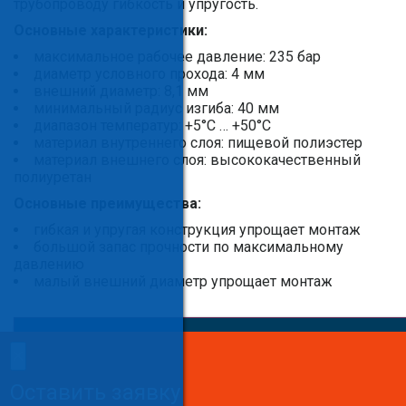
трубопроводу гибкость и упругость.
Основные характеристики:
максимальное рабочее давление: 235 бар
диаметр условного прохода: 4 мм
внешний диаметр: 8,1 мм
минимальный радиус изгиба: 40 мм
диапазон температур: +5°С … +50°С
материал внутреннего слоя: пищевой полиэстер
материал внешнего слоя: высококачественный
полиуретан
Основные преимущества:
гибкая и упругая конструкция упрощает монтаж
большой запас прочности по максимальному
давлению
малый внешний диаметр упрощает монтаж
×
×
Сделайте заказ!
Оставить заявку
Оставить заявку