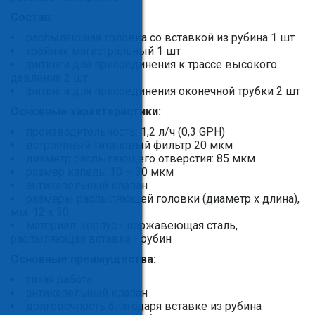
Состав:
распыляющая головка со вставкой из рубина 1 шт
тройник магистральный 1 шт
фитинги для присоединения к трассе высокого
давления 2 шт
фитинги для присоединения оконечной трубки 2 шт
Основные характеристики:
производительность: 1,2 л/ч (0,3 GPH)
встроенный титановый фильтр 20 мкм
диаметр распыляющего отверстия: 85 мкм
размер капель: 10 – 30 мкм
антикапельный клапан
размеры распыляющей головки (диаметр х длина),
мм: 12 х 30
материал: корпус - нержавеющая сталь,
распыляющая вставка - рубин
Основные преимущества:
тихая работа
антикапельный клапан
долговечность благодаря вставке из рубина