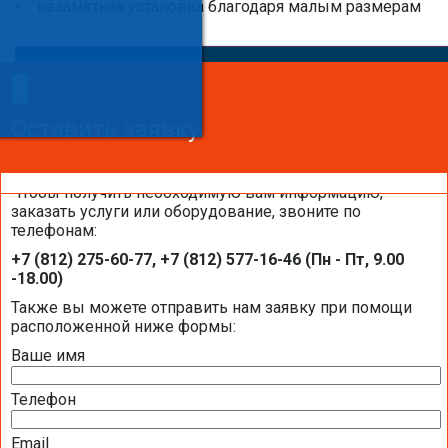
незаметная установка благодаря малым размерам
×
×
Сделайте заказ!
Оставить заявку
Оставить заявку
Оставить заявку
Чтобы получить необходимую вам информацию,
заказать услуги или оборудование, звоните по
телефонам:
Системы увлажнения воздуха Buhler-
+7 (812) 275-60-77, +7 (812) 577-16-46 (Пн - Пт, 9.00
AHS на объектах компании «Балтик-
-18.00)
Комфорт»
Также вы можете отправить нам заявку при помощи
расположенной ниже формы:
Ваше имя
Телефон
Email