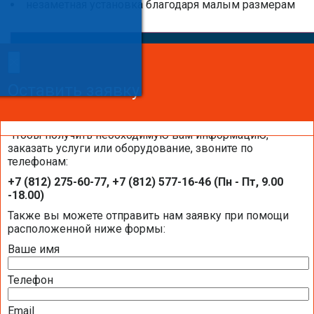
незаметная установка благодаря малым размерам
×
×
Сделайте заказ!
Оставить заявку
Оставить заявку
Оставить заявку
Чтобы получить необходимую вам информацию,
заказать услуги или оборудование, звоните по
телефонам:
Системы увлажнения воздуха Buhler-
+7 (812) 275-60-77, +7 (812) 577-16-46 (Пн - Пт, 9.00
AHS на объектах компании «Балтик-
-18.00)
Комфорт»
Также вы можете отправить нам заявку при помощи
расположенной ниже формы:
Ваше имя
Телефон
Email