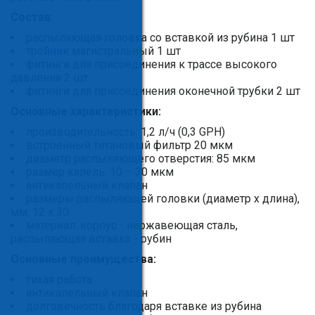
Состав:
распыляющая головка со вставкой из рубина 1 шт
тройник магистральный 1 шт
фитинги для присоединения к трассе высокого
давления 2 шт
фитинги для присоединения оконечной трубки 2 шт
Основные характеристики:
производительность: 1,2 л/ч (0,3 GPH)
встроенный титановый фильтр 20 мкм
диаметр распыляющего отверстия: 85 мкм
размер капель: 10 – 30 мкм
антикапельный клапан
размеры распыляющей головки (диаметр х длина),
мм: 12 х 30
материал: корпус - нержавеющая сталь,
распыляющая вставка - рубин
Основные преимущества:
тихая работа
антикапельный клапан
долговечность благодаря вставке из рубина