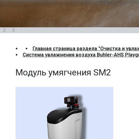
2
3
Главная страница раздела "Очистка и увла
Система увлажнения воздуха Buhler-AHS Playg
Модуль умягчения SM2