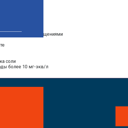
ской засыпки соли)
 рядом с жилыми помещениями
те
ка соли
оды более 10 мг-экв/л
айте заказ!