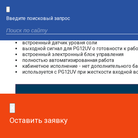
материал корпуса: высококачественный пластик
подключение: 1/2" BSPP (G 1/2")
×
Свойства:
Введите поисковый запрос
автоматическая регенерация (требует периодиче
очень низкое энергопотребление
тихая работа, установка пригодна для монтажа
встроенный датчик уровня соли
выходной сигнал для PG12UV о готовности к рабо
встроенный электронный блок управления
полностью автоматизированная работа
кабинетное исполнение - нет дополнительного ба
используется с PG12UV при жесткости входной в
Сдел
×
×
Оставить заявку
Оставить заявку