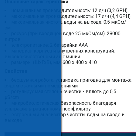
Основные характеристики:
номинальная производительность: 12 л/ч (3,2 GPH)
максимальная производительность: 17 л/ч (4,4 GPH)
максимальная чистота воды на выходе: 0,5 мкСм/
см
ресурс (при входящей воде 25 мкСм/см): 28000
литров
электропитание: 2 батарейки AAA
материал корпуса и внутренних конструкций:
высококачественный алюминий
размеры (ШхГхВ), мм: 600 х 400 х 410
Свойства:
бесшумная работа, установка пригодна для монтажа
рядом с жилыми помещениями
регулируемая степень очистки - вплоть до 0,5
μS/cm
микробиологическая безопасность благодаря
ультрафильтрационному постфильтру
встроенный анализатор чистоты воды на входе и
выходе