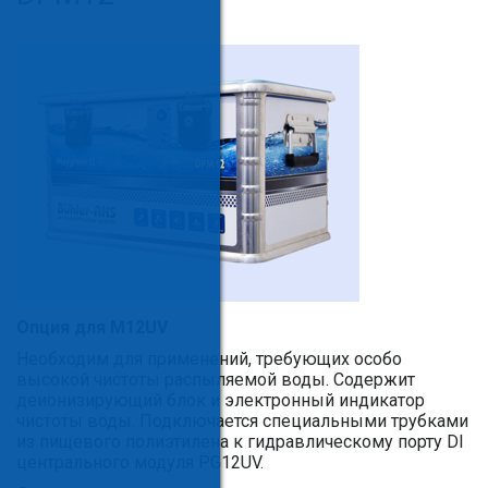
Опция для M12UV
Необходим для применений, требующих особо
высокой чистоты распыляемой воды. Содержит
деионизирующий блок и электронный индикатор
чистоты воды. Подключается специальными трубками
из пищевого полиэтилена к гидравлическому порту DI
центрального модуля PG12UV.