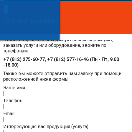
×
×
Сделайте заказ!
Оставить заявку
Оставить заявку
Оставить заявку
Чтобы получить необходимую вам информацию,
заказать услуги или оборудование, звоните по
телефонам:
Системы увлажнения воздуха Buhler-
+7 (812) 275-60-77, +7 (812) 577-16-46 (Пн - Пт, 9.00
AHS на объектах компании «Балтик-
-18.00)
Комфорт»
Также вы можете отправить нам заявку при помощи
расположенной ниже формы:
Ваше имя
Телефон
Email
Интересующая вас продукция (услуга)