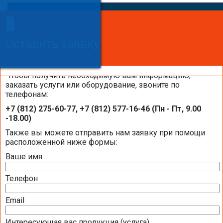
×
×
Сделайте заказ!
Оставить заявку
Оставить заявку
Оставить заявку
Чтобы получить необходимую вам информацию,
заказать услуги или оборудование, звоните по
телефонам:
Системы увлажнения воздуха Buhler-
+7 (812) 275-60-77, +7 (812) 577-16-46 (Пн - Пт, 9.00
AHS на объектах компании «Балтик-
-18.00)
Комфорт»
Также вы можете отправить нам заявку при помощи
расположенной ниже формы:
Ваше имя
Телефон
Email
Интересующая вас продукция (услуга)