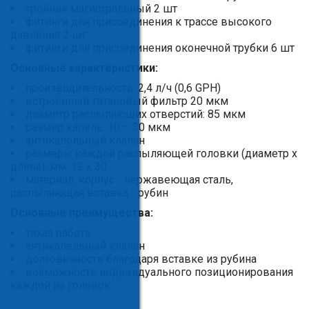
тройник магистральный 2 шт
фитинги для присоединения к трассе высокого
давления 2 шт
фитинги для присоединения оконечной трубки 6 шт
Основные характеристики:
производительность: 2,4 л/ч (0,6 GPH)
встроенный титановый фильтр 20 мкм
диаметр распыляющих отверстий: 85 мкм
размер капель: 10 – 30 мкм
антикапельный клапан
размеры каждой распыляющей головки (диаметр х
длина), мм: 12 х 30
материал: корпус - нержавеющая сталь,
распыляющая вставка - рубин
Основные преимущества:
тихая работа
антикапельный клапан
долговечность благодаря вставке из рубина
возможность индивидуального позиционирования
каждой из головок