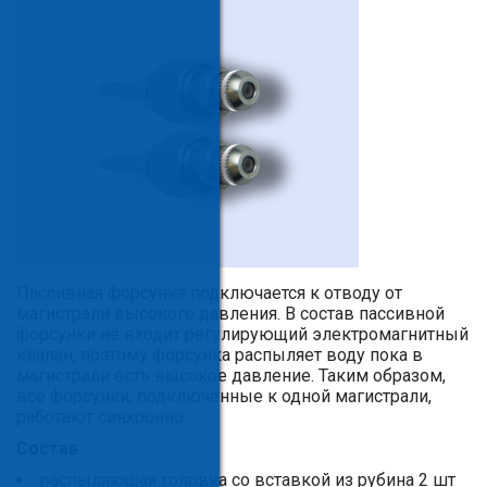
Пассивная форсунка подключается к отводу от
магистрали высокого давления. В состав пассивной
форсунки не входит регулирующий электромагнитный
клапан, поэтому форсунка распыляет воду пока в
магистрали есть высокое давление. Таким образом,
все форсунки, подключенные к одной магистрали,
работают синхронно.
Состав:
распыляющая головка со вставкой из рубина 2 шт