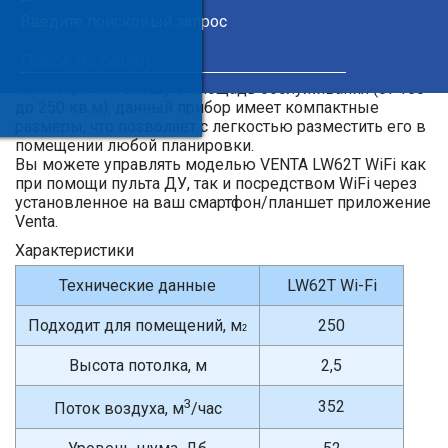
русифицированный ЖК-дисплей проинформирует Вас
Введите поисковый запрос
о состоянии воздуха в помещении, даст рекомендации
и напоминания о необходимости очистки прибора,
замены гигиенического диска.
Несмотря на большую площадь обслуживания (от 150
до 250 кв.м), данный прибор имеет компактные
размеры, что позволяет с легкостью разместить его в
помещении любой планировки.
Вы можете управлять моделью VENTA LW62T WiFi как
при помощи пульта ДУ, так и посредством WiFi через
установленное на ваш смартфон/планшет приложение
Venta.
Характеристики
Технические данные
LW62T Wi-Fi
Подходит для помещений, м
250
2
Высота потолка, м
2,5
3
352
Поток воздуха, м
/час