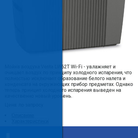
Мойка воздуха Venta LW62T Wi-Fi - увлажняет и
очищает воздух по принципу холодного испарения, что
полностью исключает образование белого налета и
конденсата на окружающих прибор предметах. Однако
теперь принцип холодного испарения выведен на
качественно новый уровень.
Цена: по запросу
Описание
Характеристики
Описание
Мойка воздуха Venta LW62T Полностью
×