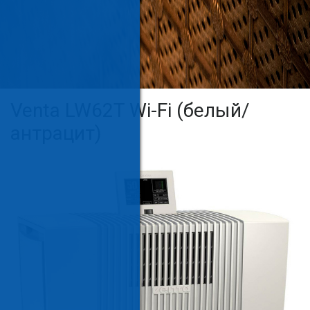
Venta LW62T Wi-Fi (белый/
антрацит)