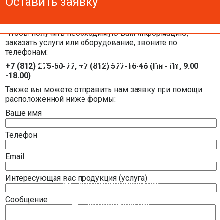
Оставить заявку
Оставить заявку
Оставить заявку
Чтобы получить необходимую вам информацию,
заказать услуги или оборудование, звоните по
телефонам:
ОЧИСТКА И УВЛАЖНЕНИЕ ВОЗДУХА
+7 (812) 275-60-77, +7 (812) 577-16-46 (Пн - Пт, 9.00
-18.00)
Также вы можете отправить нам заявку при помощи
ВОЗДУХООЧИСТИТЕЛИ УВЛАЖНИТЕЛИ DAIKIN
расположенной ниже формы:
ВОЗДУХООЧИСТИТЕЛИ УВЛАЖНИТЕЛИ VENTA
Ваше имя
УВЛАЖНИТЕЛИ ВОЗДУХА AXAIR
Телефон
СИСТЕМЫ УВЛАЖНЕНИЯ ВОЗДУХА BUHLER-AHS
Email
ОЧИСТИТЕЛИ ВОЗДУХА MITSUBISHI ELECTRIC
Интересующая вас продукция (услуга)
КОНДИЦИОНИРОВАНИЕ
ВЕНТИЛЯЦИЯ
Сообщение
ВОДОСНАБЖЕНИЕ
ОТОПЛЕНИЕ